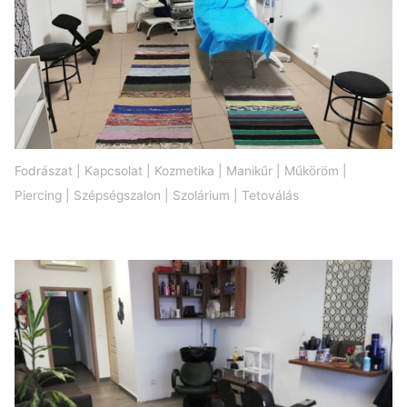
Fodrászat
|
Kapcsolat
|
Kozmetika
|
Manikűr
|
Műköröm
|
Piercing
|
Szépségszalon
|
Szolárium
|
Tetoválás