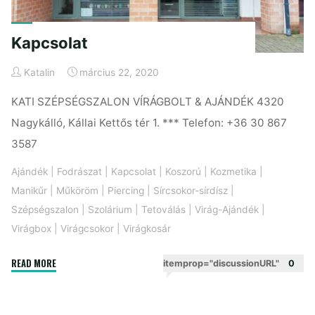
Kapcsolat
Katalin
március 22, 2020
KATI SZÉPSÉGSZALON VÍRÁGBOLT & AJÁNDÉK 4320
Nagykálló, Kállai Kettős tér 1. *** Telefon: +36 30 867
3587
Ajándék
|
Fodrászat
|
Kapcsolat
|
Koszorú
|
Kozmetika
|
Manikűr
|
Műköröm
|
Piercing
|
Sírcsokor-sírdísz
|
Szépségszalon
|
Szolárium
|
Tetoválás
|
Virág-Ajándék
|
Virágbox
|
Virágcsokor
|
Virágkosár
"Kapcsolat"
READ MORE
itemprop="discussionURL"
0