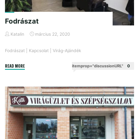
Fodrászat
Katalin
március 22, 2020
Fodrászat
|
Kapcsolat
|
Virág-Ajándék
"Fodrászat"
READ MORE
itemprop="discussionURL"
0