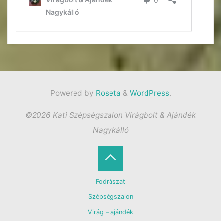
Powered by
Roseta
&
WordPress
.
©2026 Kati Szépségszalon Virágbolt & Ajándék
Nagykálló
Back
Fodrászat
to
Szépségszalon
Virág – ajándék