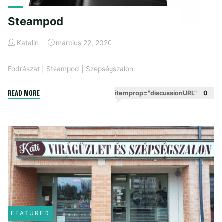
Steampod
Katalin
március 22, 2020
Fodrászat
|
Steampod
|
Szépségszalon
"Steampod"
READ MORE
itemprop="discussionURL"
0
FEATURED