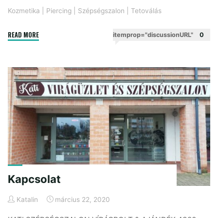
Kozmetika
|
Piercing
|
Szépségszalon
|
Tetoválás
"Tetoválás"
READ MORE
itemprop="discussionURL"
0
Kapcsolat
Katalin
március 22, 2020