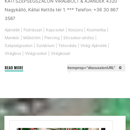
KATI SZÉPSÉGSZALON VÍRÁGBOLT & AJÁNDÉK 4320
Nagykálló, Kállai Kettős tér 1. *** Telefon: +36 30 867
3587
Ajándék
|
Fodrászat
|
Kapcsolat
|
Koszorú
|
Kozmetika
|
Manikűr
|
Műköröm
|
Piercing
|
Sírcsokor-sírdísz
|
Szépségszalon
|
Szolárium
|
Tetoválás
|
Virág-Ajándék
|
Virágbox
|
Virágcsokor
|
Virágkosár
"Kapcsolat"
READ MORE
itemprop="discussionURL"
0