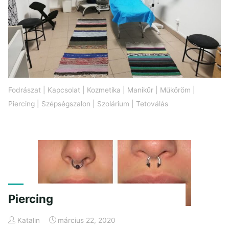
Fodrászat
|
Kapcsolat
|
Kozmetika
|
Manikűr
|
Műköröm
|
Piercing
|
Szépségszalon
|
Szolárium
|
Tetoválás
Piercing
Katalin
március 22, 2020