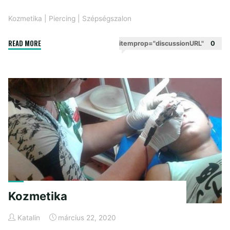
Kozmetika
|
Piercing
|
Szépségszalon
"Piercing"
READ MORE
itemprop="discussionURL"
0
Kozmetika
Katalin
március 22, 2020