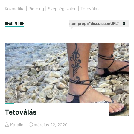
Kozmetika
|
Piercing
|
Szépségszalon
|
Tetoválás
"Kozmetika"
READ MORE
itemprop="discussionURL"
0
Tetoválás
Katalin
március 22, 2020