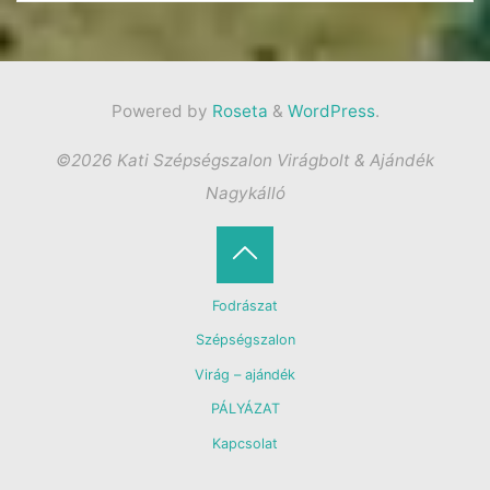
Powered by
Roseta
&
WordPress
.
©2026 Kati Szépségszalon Virágbolt & Ajándék
Nagykálló
Back
Fodrászat
to
Szépségszalon
Virág – ajándék
Top
PÁLYÁZAT
Kapcsolat