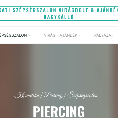
KATI SZÉPSÉGSZALON VIRÁGBOLT & AJÁNDÉ
NAGYKÁLLÓ
ÉPSÉGSZALON
VIRÁG – AJÁNDÉK
PÁLYÁZAT
Kozmetika
|
Piercing
|
Szépségszalon
PIERCING