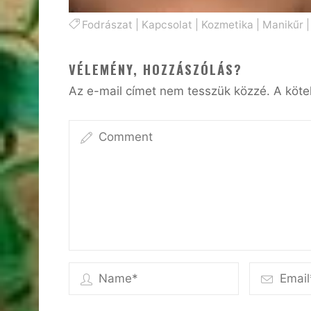
Fodrászat
|
Kapcsolat
|
Kozmetika
|
Manikűr
VÉLEMÉNY, HOZZÁSZÓLÁS?
Az e-mail címet nem tesszük közzé.
A köt