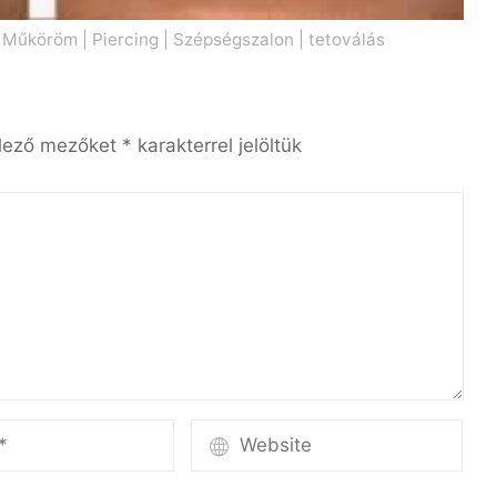
|
Műköröm
|
Piercing
|
Szépségszalon
|
tetoválás
elező mezőket
*
karakterrel jelöltük