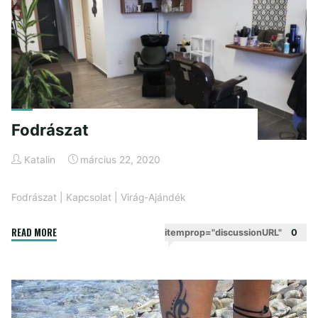
Fodrászat
Katalin
március 22, 2020
Fodrászat
|
Kapcsolat
|
Virág-Ajándék
"Fodrászat"
READ MORE
itemprop="discussionURL"
0