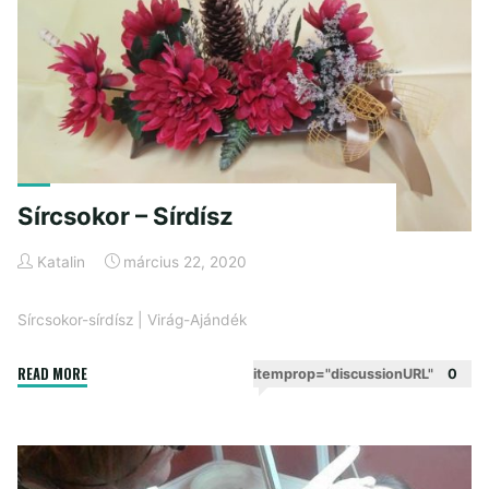
Sírcsokor – Sírdísz
Katalin
március 22, 2020
Sírcsokor-sírdísz
|
Virág-Ajándék
"Sírcsokor
READ MORE
itemprop="discussionURL"
0
–
Sírdísz"