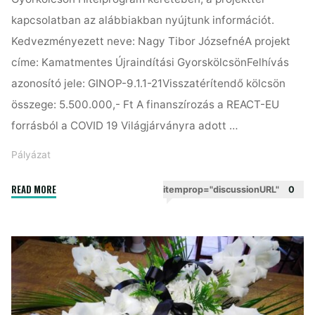
kapcsolatban az alábbiakban nyújtunk információt.
Kedvezményezett neve: Nagy Tibor JózsefnéA projekt
címe: Kamatmentes Újraindítási GyorskölcsönFelhívás
azonosító jele: GINOP-9.1.1-21Visszatérítendő kölcsön
összege: 5.500.000,- Ft A finanszírozás a REACT-EU
forrásból a COVID 19 Világjárványra adott …
Pályázat
"Pályázat"
READ MORE
itemprop="discussionURL"
0