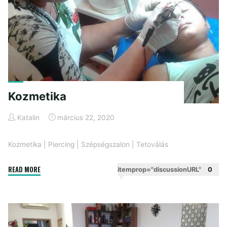
Kozmetika
Katalin
március 22, 2020
Kozmetika
|
Piercing
|
Szépségszalon
|
Tetoválás
"Kozmetika"
READ MORE
itemprop="discussionURL"
0