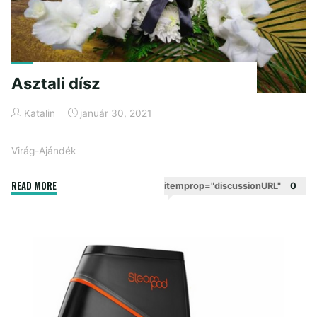
Asztali dísz
Katalin
január 30, 2021
Virág-Ajándék
"Asztali
READ MORE
itemprop="discussionURL"
0
dísz"