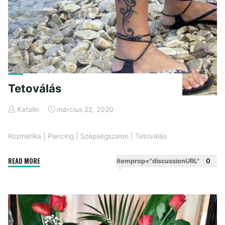
Tetoválás
Katalin
március 22, 2020
Kozmetika
|
Piercing
|
Szépségszalon
|
Tetoválás
"Tetoválás"
READ MORE
itemprop="discussionURL"
0