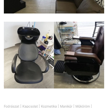
Fodrászat
|
Kapcsolat
|
Kozmetika
|
Manikűr
|
Műköröm
|