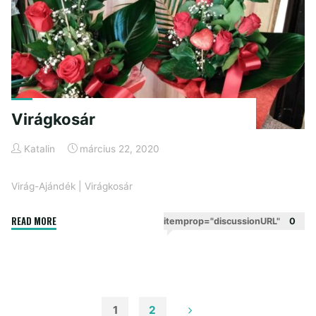
Virágkosár
Katalin
március 22, 2020
Virág-Ajándék
|
Virágkosár
"Virágkosár"
READ MORE
itemprop="discussionURL"
0
1
2