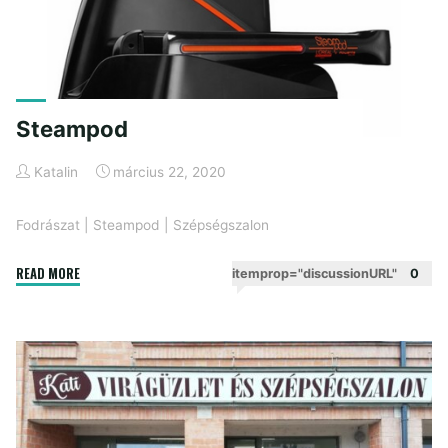
Steampod
Katalin
március 22, 2020
Fodrászat
|
Steampod
|
Szépségszalon
"Steampod"
READ MORE
itemprop="discussionURL"
0