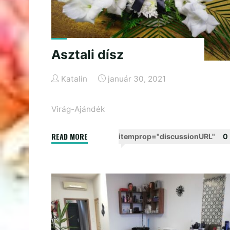
Asztali dísz
Katalin
január 30, 2021
Virág-Ajándék
"Asztali
READ MORE
itemprop="discussionURL"
0
dísz"