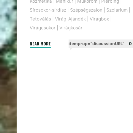
Kozmetika
|
Manikűr
|
Műköröm
|
Piercing
|
Sírcsokor-sírdísz
|
Szépségszalon
|
Szolárium
|
Tetoválás
|
Virág-Ajándék
|
Virágbox
|
Virágcsokor
|
Virágkosár
"Kapcsolat"
READ MORE
itemprop="discussionURL"
0