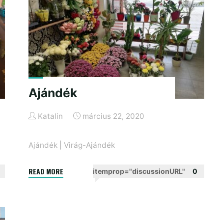
Ajándék
Katalin
március 22, 2020
Ajándék
|
Virág-Ajándék
"Ajándék"
READ MORE
itemprop="discussionURL"
0