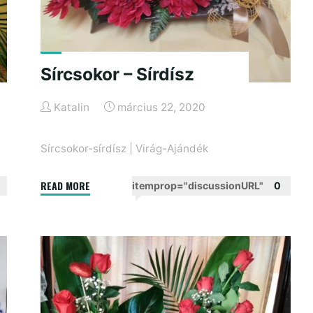
Sírcsokor – Sírdísz
Katalin
március 22, 2020
Sírcsokor-sírdísz
|
Virág-Ajándék
"Sírcsokor
READ MORE
itemprop="discussionURL"
0
–
Sírdísz"