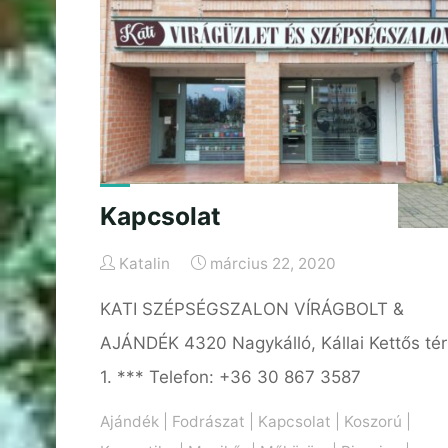
Kapcsolat
Katalin
március 22, 2020
KATI SZÉPSÉGSZALON VÍRÁGBOLT &
AJÁNDÉK 4320 Nagykálló, Kállai Kettős tér
1. *** Telefon: +36 30 867 3587
Ajándék
|
Fodrászat
|
Kapcsolat
|
Koszorú
|