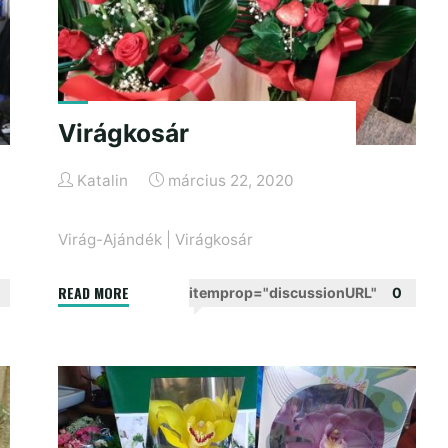
Virágkosár
Katalin
március 22, 2020
Virág-Ajándék
|
Virágkosár
"Virágkosár"
READ MORE
itemprop="discussionURL"
0