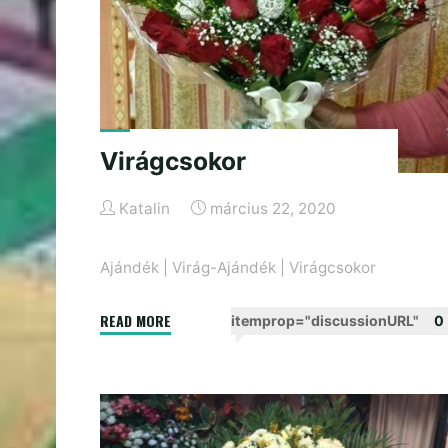
Virágcsokor
Katalin
március 22, 2020
Ajándék
|
Virág-Ajándék
|
Virágcsokor
"Virágcsokor"
READ MORE
itemprop="discussionURL"
0