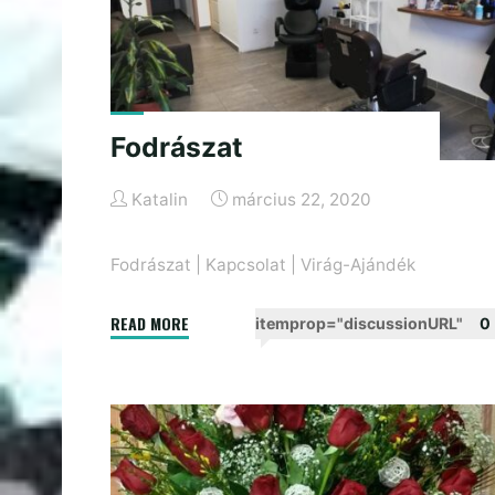
Fodrászat
Katalin
március 22, 2020
Fodrászat
|
Kapcsolat
|
Virág-Ajándék
"Fodrászat"
READ MORE
itemprop="discussionURL"
0