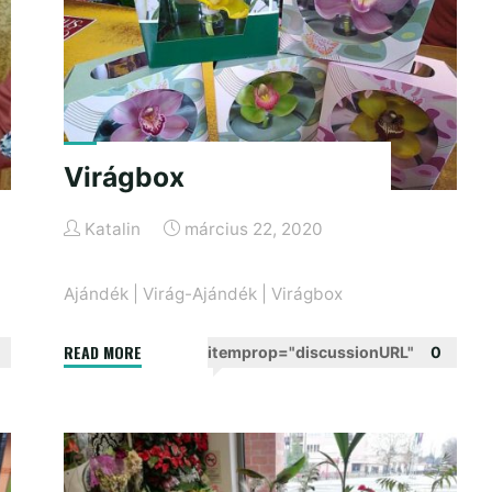
Virágbox
Katalin
március 22, 2020
Ajándék
|
Virág-Ajándék
|
Virágbox
"Virágbox"
READ MORE
itemprop="discussionURL"
0