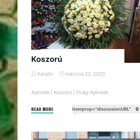
Koszorú
Katalin
március 22, 2020
Ajándék
|
Koszorú
|
Virág-Ajándék
"Koszorú"
READ MORE
itemprop="discussionURL"
0