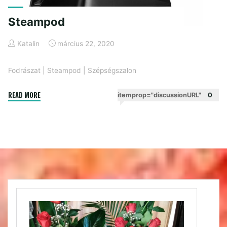
Steampod
Katalin
március 22, 2020
Fodrászat
|
Steampod
|
Szépségszalon
"Steampod"
READ MORE
itemprop="discussionURL"
0