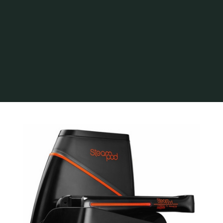
Home
Fodrászat
Archive for category "Steampod"