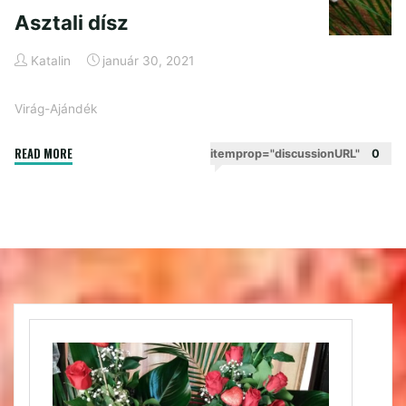
Asztali dísz
Katalin
január 30, 2021
Virág-Ajándék
"Asztali
READ MORE
itemprop="discussionURL"
0
dísz"